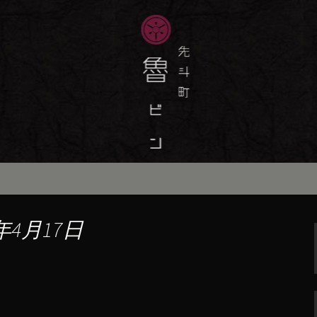
味しい季節の京料理・和食が自慢の「魯
最新情報をおとどけします。
斗町の京料理・和
）」の公式ブログ
年4月17日