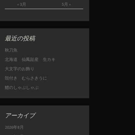
« 3月
5月 »
最近の投稿
秋刀魚
北海道 仙鳳趾産 生カキ
大文字のお飾り
殻付き むらさきうに
鱧のしゃぶしゃぶ
アーカイブ
2026年8月