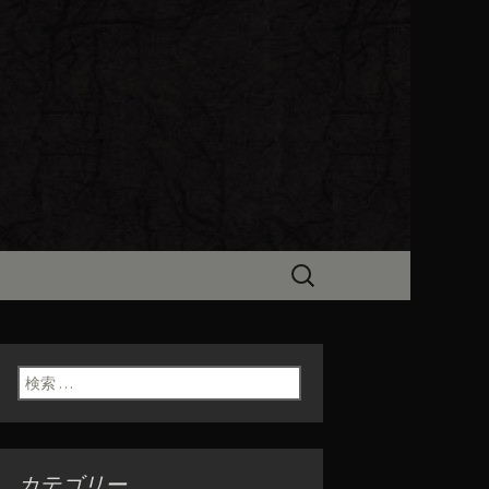
ビン（ろびん）」がお店からのお
食「魯ビン
検
索:
検索:
カテゴリー