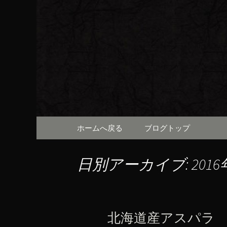
京都・先斗町の京町家で美
知らせや、お料理について
京都・先
（ろびん
コンテンツへ移動
ホームへ戻る
ブログトップ
日別アーカイブ: 2016
北海道産アスパラ