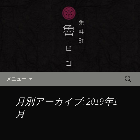
京都・先斗町の京町家で美味しい季節
の京料理・和食が自慢の「魯ビン（ろ
京都・先斗町の京料理・和食
びん）」がお店からのお知らせや、お
「魯ビン（ろびん）」の公式ブ
料理について最新情報をおとどけしま
ログ
す。
コンテンツへ移動
検
メニュー
索:
月別アーカイブ: 2019年1
月