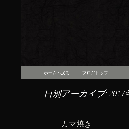
京都・先斗町の京町家で美
知らせや、お料理について
京都・先
（ろびん
コンテンツへ移動
ホームへ戻る
ブログトップ
日別アーカイブ: 2017
カマ焼き