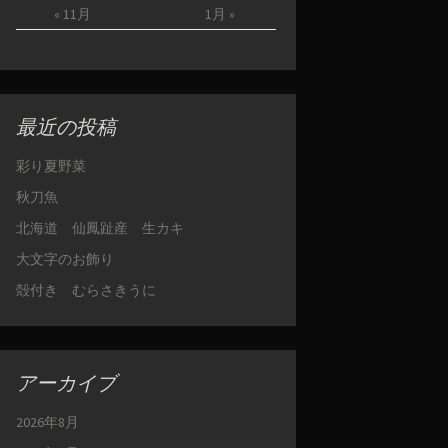
« 11月
1月 »
最近の投稿
彩り夏野菜
秋刀魚
北海道 仙鳳趾産 生カキ
大文字のお飾り
殻付き むらさきうに
アーカイブ
2026年8月