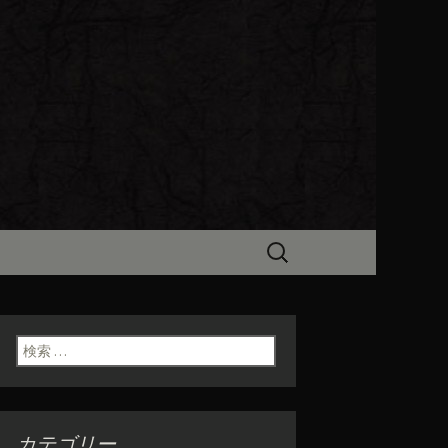
ビン（ろびん）」がお店からのお
食「魯ビン
検
索:
検索:
カテゴリー