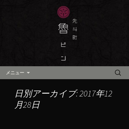
京都・先斗町の京町家で美味しい季節
の京料理・和食が自慢の「魯ビン（ろ
京都・先斗町の京料理・和食
びん）」がお店からのお知らせや、お
「魯ビン（ろびん）」の公式ブ
料理について最新情報をおとどけしま
ログ
す。
コンテンツへ移動
検
メニュー
索:
日別アーカイブ: 2017年12
月28日