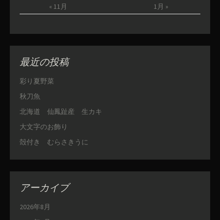
« 11月
1月 »
最近の投稿
彩り夏野菜
秋刀魚
北海道 仙鳳趾産 生カキ
大文字のお飾り
殻付き むらさきうに
アーカイブ
2026年8月