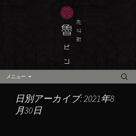
京都・先斗町の京町家で美味しい季節
の京料理・和食が自慢の「魯ビン（ろ
京都・先斗町の京料理・和食
びん）」がお店からのお知らせや、お
「魯ビン（ろびん）」の公式ブ
料理について最新情報をおとどけしま
ログ
す。
コンテンツへ移動
検
メニュー
索:
日別アーカイブ: 2021年8
月30日