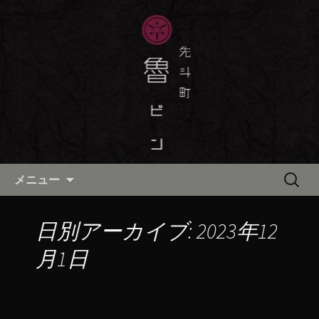
京都・先斗町の京町家で美味しい季節
の京料理・和食が自慢の「魯ビン（ろ
京都・先斗町の京料理・和食
びん）」がお店からのお知らせや、お
「魯ビン（ろびん）」の公式ブ
料理について最新情報をおとどけしま
ログ
す。
コンテンツへ移動
検
メニュー
索:
日別アーカイブ: 2023年12
月1日