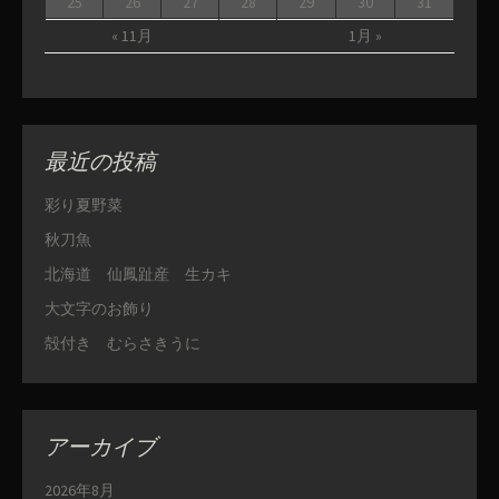
25
26
27
28
29
30
31
« 11月
1月 »
最近の投稿
彩り夏野菜
秋刀魚
北海道 仙鳳趾産 生カキ
大文字のお飾り
殻付き むらさきうに
アーカイブ
2026年8月