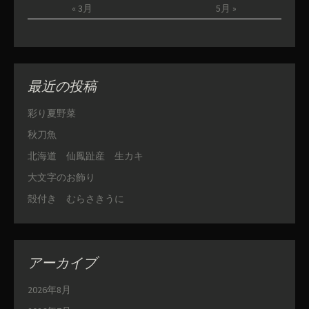
« 3月
5月 »
最近の投稿
彩り夏野菜
秋刀魚
北海道 仙鳳趾産 生カキ
大文字のお飾り
殻付き むらさきうに
アーカイブ
2026年8月