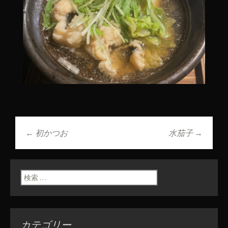
←
初かつお
水茄子
→
投稿ナビゲーショ
ン
検索:
カテゴリー