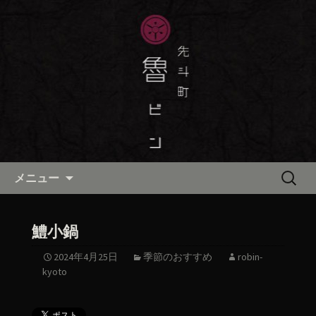
京都・先斗町の京町家で美味しい季節
の京料理・和食が自慢の「魯ビン（ろ
京都・先斗町の京料理・和食
びん）」がお店からのお知らせや、お
「魯ビン（ろびん）」の公式ブ
料理について最新情報をおとどけしま
ログ
す。
コンテンツへ移動
検
メニュー
索:
鱧小鍋
2024年4月25日
季節のおすすめ
robin-
kyoto