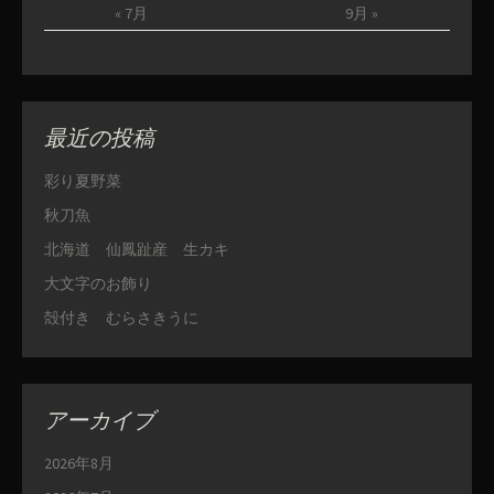
« 7月
9月 »
最近の投稿
彩り夏野菜
秋刀魚
北海道 仙鳳趾産 生カキ
大文字のお飾り
殻付き むらさきうに
アーカイブ
2026年8月