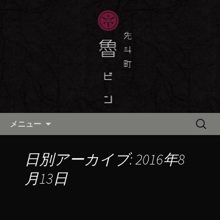
京都・先斗町の京町家で美味しい季節
の京料理・和食が自慢の「魯ビン（ろ
京都・先斗町の京料理・和食
びん）」がお店からのお知らせや、お
「魯ビン（ろびん）」の公式ブ
料理について最新情報をおとどけしま
ログ
す。
コンテンツへ移動
検
メニュー
索:
日別アーカイブ: 2016年8
月13日