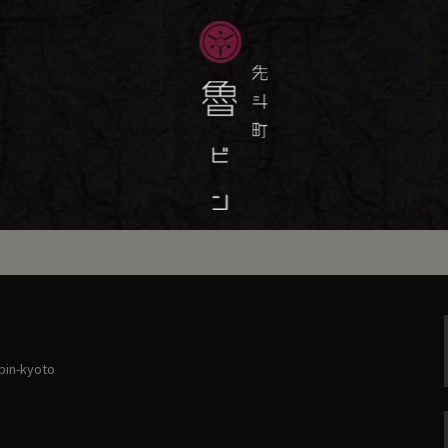
味しい季節の京料理・和食が自慢の「魯
最新情報をおとどけします。
斗町の京料理・和
）」の公式ブログ
bin-kyoto