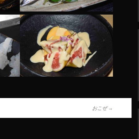
おこぜ
→
ョン