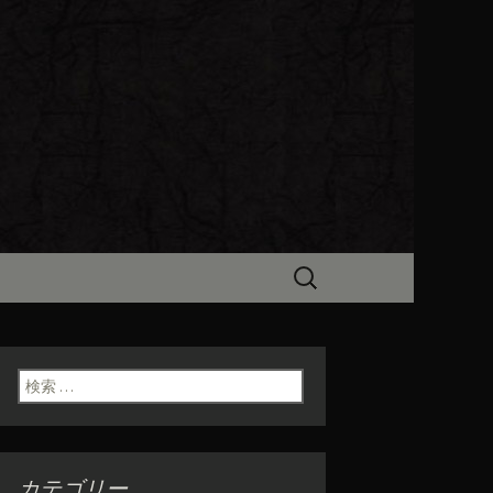
ビン（ろびん）」がお店からのお
食「魯ビン
検
索:
検索:
カテゴリー