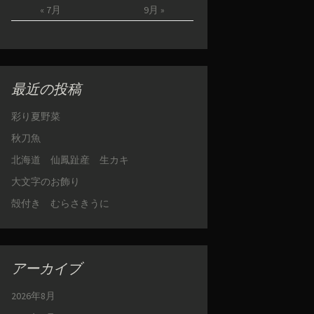
« 7月
9月 »
最近の投稿
彩り夏野菜
秋刀魚
北海道 仙鳳趾産 生カキ
大文字のお飾り
殻付き むらさきうに
アーカイブ
2026年8月