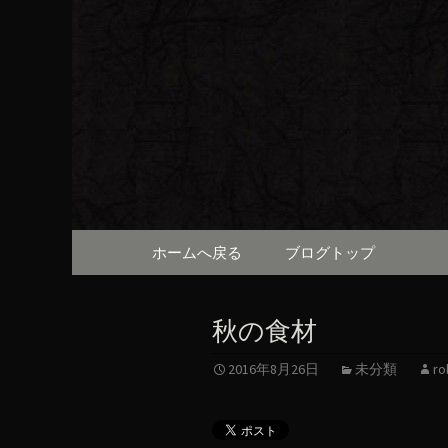
京都・先斗町の京町家で美
知らせや、お料理について
京都・先
（ろびん
コンテンツへ移動
ホームへ戻る
ブログトップ
秋の食材
2016年8月26日
未分類
ro