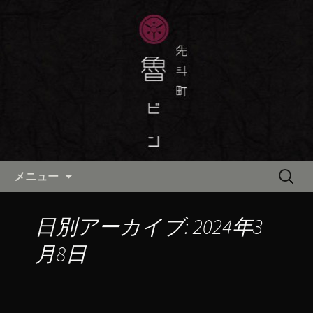
京都・先斗町の京町家で美味しい季節
の京料理・和食が自慢の「魯ビン（ろ
京都・先斗町の京料理・和食
びん）」がお店からのお知らせや、お
「魯ビン（ろびん）」の公式ブ
料理について最新情報をおとどけしま
ログ
す。
コンテンツへ移動
検
メニュー
索:
日別アーカイブ: 2024年3
月8日