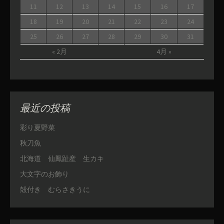
11
12
13
14
15
16
17
18
19
20
21
22
23
24
25
26
27
28
29
30
31
« 2月
4月 »
最近の投稿
彩り夏野菜
秋刀魚
北海道 仙鳳趾産 生カキ
大文字のお飾り
殻付き むらさきうに