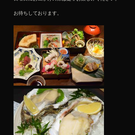
お待ちしております。