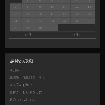
7
8
9
10
11
12
13
14
15
16
17
18
19
20
21
22
23
24
25
26
27
28
29
30
31
« 4月
6月 »
最近の投稿
秋刀魚
北海道 仙鳳趾産 生カキ
大文字のお飾り
殻付き むらさきうに
鱧のしゃぶしゃぶ