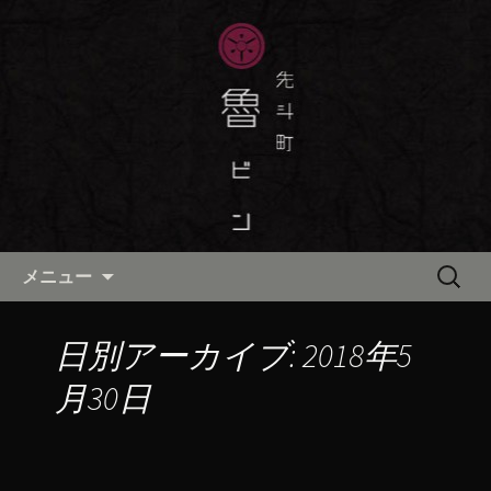
京都・先斗町の京町家で美味しい季節
の京料理・和食が自慢の「魯ビン（ろ
京都・先斗町の京料理・和食
びん）」がお店からのお知らせや、お
「魯ビン（ろびん）」の公式ブ
料理について最新情報をおとどけしま
ログ
す。
コンテンツへ移動
検
メニュー
索:
日別アーカイブ: 2018年5
月30日