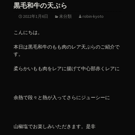
黒毛和牛の天ぷら
2022年1月6日
未分類
robin-kyoto
こんにちは。
本日は黒毛和牛のもも肉のレア天ぷらのご紹介で
す。
柔らかいもも肉をレアに揚げて中心部赤くレアに
余熱で段々と熱が入ってさらにジューシーに
山椒塩でお楽しみいただきます。是非