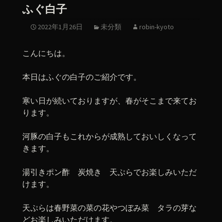
ふぐ白子
2022年1月26日
未分類
robin-kyoto
こんにちは。
本日はふぐの白子のご紹介です。
寒い日が続いておりますが、春がそこまで来てお
ります。
河豚の白子もこれからが成熟しておいしくなって
きます。
湯引きポン酢 炭焼き 天ぷらでお楽しみいただ
けます。
天ぷらは春野菜の菜の花やつぼみ菜 タラの芽な
どお楽しみいただけます。