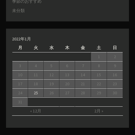
季節のおすすめ
未分類
2022年1月
月
火
水
木
金
土
日
1
2
3
4
5
6
7
8
9
10
11
12
13
14
15
16
17
18
19
20
21
22
23
24
25
26
27
28
29
30
31
« 12月
2月 »