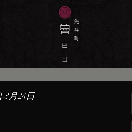
味しい季節の京料理・和食が自慢の「魯
最新情報をおとどけします。
斗町の京料理・和
）」の公式ブログ
年3月24日