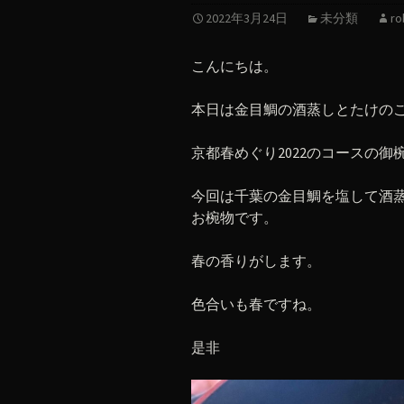
2022年3月24日
未分類
ro
こんにちは。
本日は金目鯛の酒蒸しとたけの
京都春めぐり2022のコースの御
今回は千葉の金目鯛を塩して酒
お椀物です。
春の香りがします。
色合いも春ですね。
是非