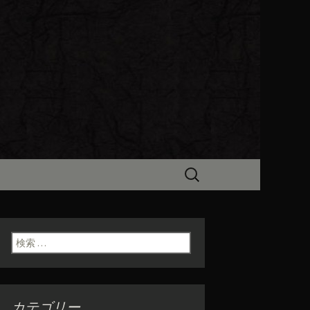
ビン（ろびん）」がお店からのお
食「魯ビン
検
索:
検索:
カテゴリー