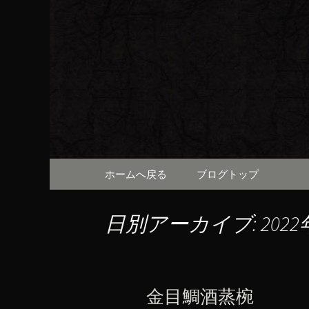
京都・先斗町の京町家で美
知らせや、お料理について
京都・先
（ろびん
コンテンツへ移動
ホームへ戻る
ブログトップ
日別アーカイブ: 2022
金目鯛酒蒸椀