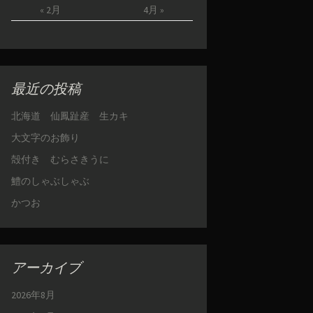
« 2月
4月 »
最近の投稿
北海道 仙鳳趾産 生カキ
大文字のお飾り
殻付き むらさきうに
鱧のしゃぶしゃぶ
かつお
アーカイブ
2026年8月