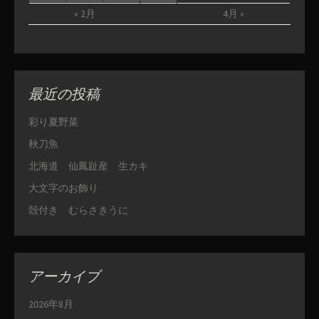
« 2月
4月 »
最近の投稿
彩り夏野菜
秋刀魚
北海道 仙鳳趾産 生カキ
大文字のお飾り
殻付き むらさきうに
アーカイブ
2026年8月