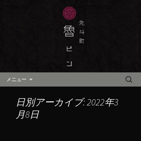
京都・先斗町の京町家で美味しい季節
の京料理・和食が自慢の「魯ビン（ろ
京都・先斗町の京料理・和食
びん）」がお店からのお知らせや、お
「魯ビン（ろびん）」の公式ブ
料理について最新情報をおとどけしま
ログ
す。
コンテンツへ移動
検
メニュー
索:
日別アーカイブ: 2022年3
月8日