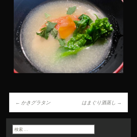
←
かきグラタン
はまぐり酒蒸し
→
投稿ナビゲーショ
ン
検索: