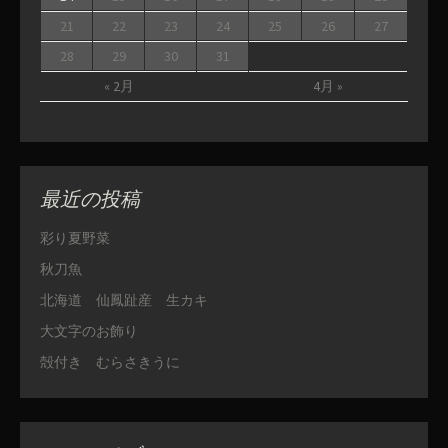
21
22
23
24
25
26
27
28
29
30
31
« 2月
4月 »
最近の投稿
彩り夏野菜
秋刀魚
北海道 仙鳳趾産 生カキ
大文字のお飾り
殻付き むらさきうに