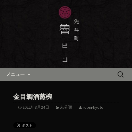
京都・先斗町の京町家で美味しい季節
の京料理・和食が自慢の「魯ビン（ろ
京都・先斗町の京料理・和食
びん）」がお店からのお知らせや、お
「魯ビン（ろびん）」の公式ブ
料理について最新情報をおとどけしま
ログ
す。
コンテンツへ移動
検
メニュー
索:
金目鯛酒蒸椀
2022年3月24日
未分類
robin-kyoto