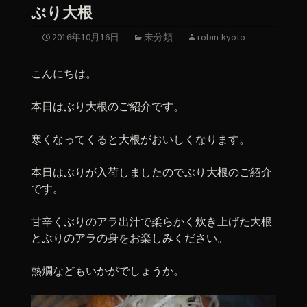
ぶり大根
2016年10月16日
未分類
robin-kyoto
こんにちは。
本日はぶり大根のご紹介です。
寒くなってくると大根がおいしくなります。
本日はぶりが入荷しましたのでぶり大根のご紹介
です。
甘辛くぶりのアラ出汁で柔らかく炊き上げた大根
とぶりのアラの身をお楽しみください。
熱燗などもいかがでしょうか。