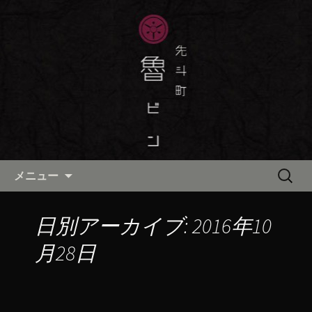
京都・先斗町の京町家で美味しい季節
の京料理・和食が自慢の「魯ビン（ろ
京都・先斗町の京料理・和食
びん）」がお店からのお知らせや、お
「魯ビン（ろびん）」の公式ブ
料理について最新情報をおとどけしま
ログ
す。
コンテンツへ移動
検
メニュー
索:
日別アーカイブ: 2016年10
月28日