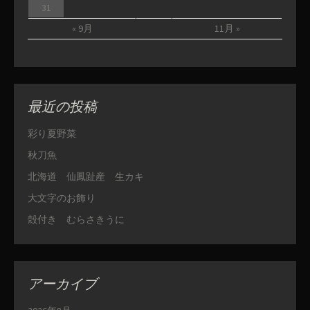
31
« 9月
11月 »
最近の投稿
彩り夏野菜
秋刀魚
北海道 仙鳳趾産 生カキ
大文字のお飾り
殻付き むらさきうに
アーカイブ