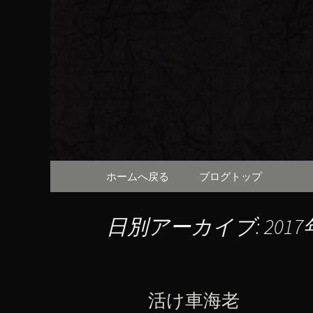
京都・先斗町の京町家で美
知らせや、お料理について
京都・先
（ろびん
コンテンツへ移動
ホームへ戻る
ブログトップ
日別アーカイブ: 2017
活け車海老