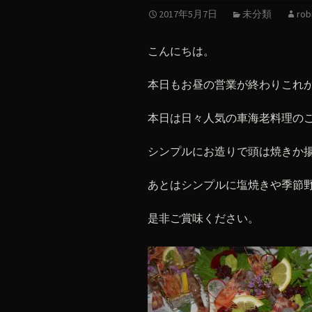
2017年5月7日
未分類
rob
こんにちは。
本日もお昼の営業が終わりこれ
本日は日々人気の車海老料理の
シンプルにお造りで頭は焼きか
あとはシンプルに塩焼きや季節
是非ご賞味ください。