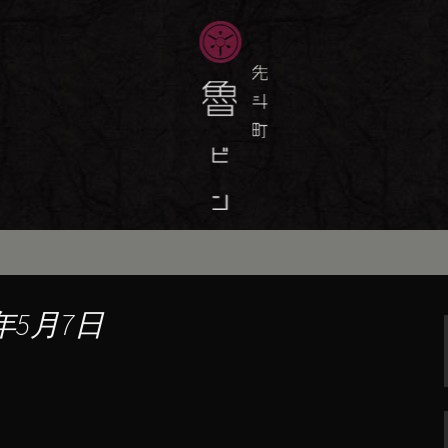
味しい季節の京料理・和食が自慢の「魯
最新情報をおとどけします。
斗町の京料理・和
）」の公式ブログ
年5月7日