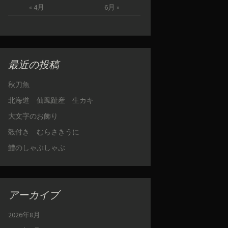
« 4月
6月 »
最近の投稿
秋刀魚
北海道 仙鳳趾産 生カキ
大文字のお飾り
殻付き むらさきうに
鱧のしゃぶしゃぶ
アーカイブ
2026年8月