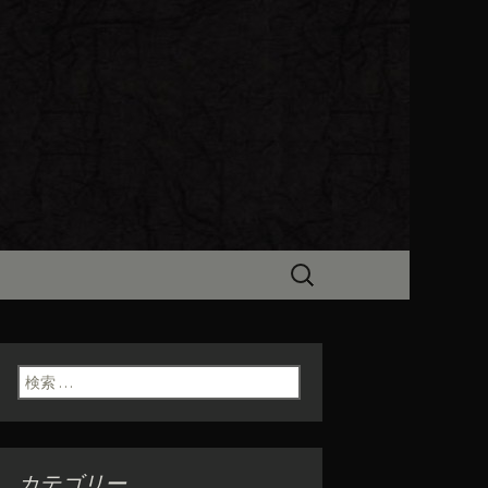
ビン（ろびん）」がお店からのお
食「魯ビン
検
索:
検索:
カテゴリー