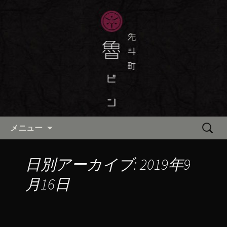
京都・先斗町の京町家で美味しい季節
の京料理・和食が自慢の「魯ビン（ろ
京都・先斗町の京料理・和食
びん）」がお店からのお知らせや、お
「魯ビン（ろびん）」の公式ブ
料理について最新情報をおとどけしま
ログ
す。
コンテンツへ移動
検
メニュー
索:
日別アーカイブ: 2019年9
月16日