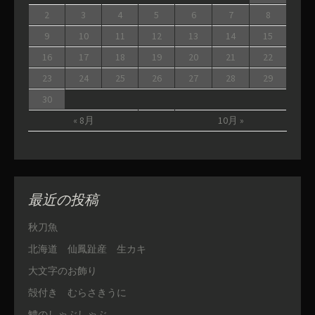
2
3
4
5
6
7
8
9
10
11
12
13
14
15
16
17
18
19
20
21
22
23
24
25
26
27
28
29
30
« 8月
10月 »
最近の投稿
秋刀魚
北海道 仙鳳趾産 生カキ
大文字のお飾り
殻付き むらさきうに
鱧のしゃぶしゃぶ