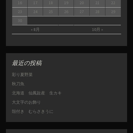
16
17
18
19
20
21
22
23
24
25
26
27
28
29
30
« 8月
10月 »
最近の投稿
彩り夏野菜
秋刀魚
北海道 仙鳳趾産 生カキ
大文字のお飾り
殻付き むらさきうに