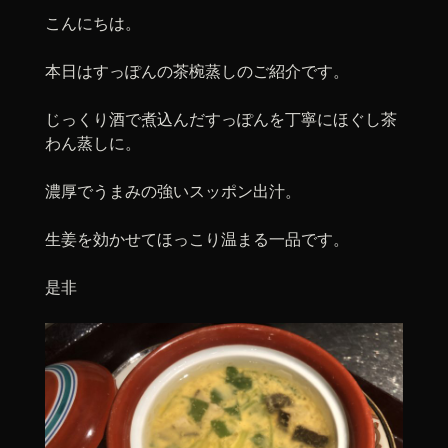
こんにちは。
本日はすっぽんの茶椀蒸しのご紹介です。
じっくり酒で煮込んだすっぽんを丁寧にほぐし茶
わん蒸しに。
濃厚でうまみの強いスッポン出汁。
生姜を効かせてほっこり温まる一品です。
是非