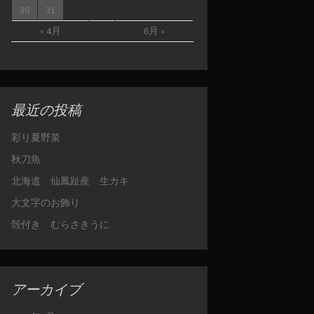
30
31
« 4月
6月 »
最近の投稿
彩り夏野菜
秋刀魚
北海道 仙鳳趾産 生カキ
大文字のお飾り
殻付き むらさきうに
アーカイブ