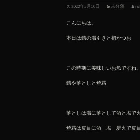
2022年5月10日
未分類
ro
こんにちは。
本日は鱧の湯引きと初かつお
この時期に美味しいお魚ですね
鱧や落としと焼霜
落としは湯に落として酒と塩で
焼霜は皮目に酒 塩 炭火で皮