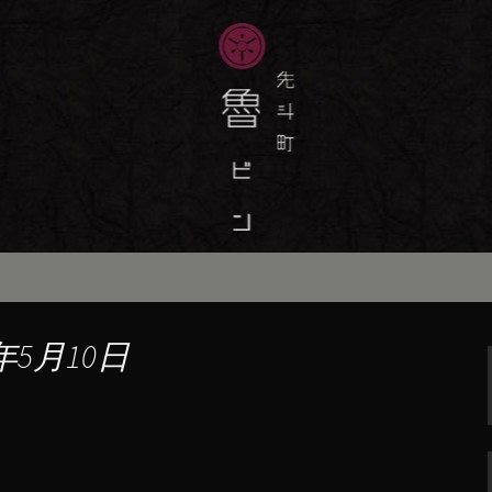
味しい季節の京料理・和食が自慢の「魯
最新情報をおとどけします。
斗町の京料理・和
）」の公式ブログ
年5月10日