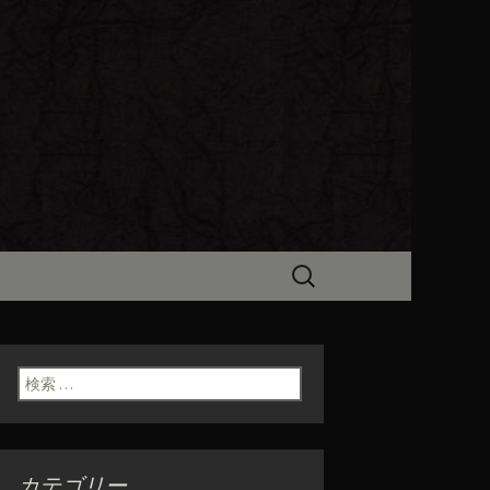
ビン（ろびん）」がお店からのお
食「魯ビン
検
索:
検索:
カテゴリー