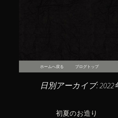
京都・先斗町の京町家で美
知らせや、お料理について
京都・先
（ろびん
コンテンツへ移動
ホームへ戻る
ブログトップ
日別アーカイブ: 2022
初夏のお造り