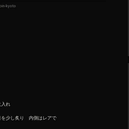
bin-kyoto
。
火入れ
目を少し炙り 内側はレアで