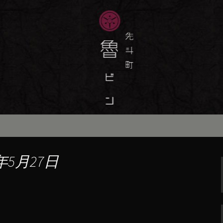
味しい季節の京料理・和食が自慢の「魯
最新情報をおとどけします。
斗町の京料理・和
）」の公式ブログ
年5月27日