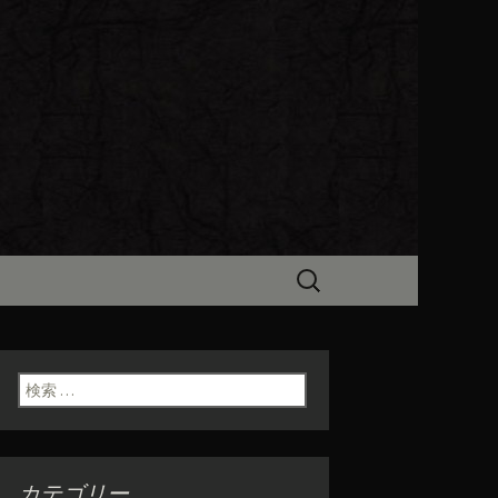
ビン（ろびん）」がお店からのお
食「魯ビン
検
索:
検索:
カテゴリー