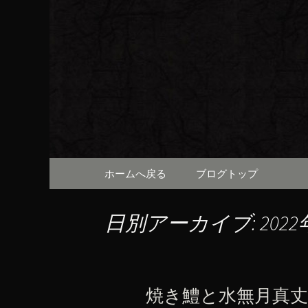
京都・先斗町の京町家で美
知らせや、お料理について
京都・先
（ろびん
コンテンツへ移動
ホームへ戻る
ブログトップ
日別アーカイブ: 2022
焼き鱧と水無月真丈