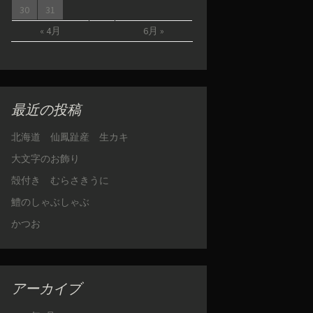
30
31
« 4月
6月 »
最近の投稿
北海道 仙鳳趾産 生カキ
大文字のお飾り
殻付き むらさきうに
鱧のしゃぶしゃぶ
かつお
アーカイブ