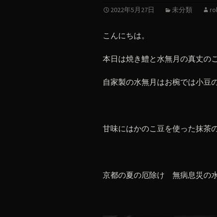
2022年5月27日
未分類
ro
こんにちは。
本日は焼き鱧と水無月の真丈の
自家製の水無月はお椀では小豆
甘味にはかのこ豆を使った抹茶
京都の夏の厄除け 無病息災の