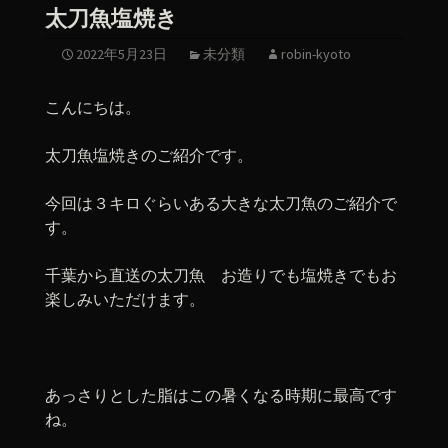
太刀魚塩焼き
2022年5月23日
未分類
robin-kyoto
こんにちは。
太刀魚塩焼きのご紹介です。
今回は３キロぐらいある大きな太刀魚のご紹介で
す。
千葉から直送の太刀魚 お造りでも塩焼きでもお
楽しみいただけます。
あっさりとした脂はこの暑くなる時期に最高です
ね。