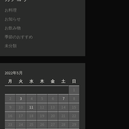
お料理
お知らせ
お飲み物
季節のおすすめ
未分類
2022年5月
月
火
水
木
金
土
日
1
2
3
4
5
6
7
8
9
10
11
12
13
14
15
16
17
18
19
20
21
22
23
24
25
26
27
28
29