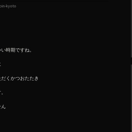
bin-kyoto
いい時期ですね。
に
ただくかつおたたき
す。
せん