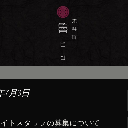
味しい季節の京料理・和食が自慢の「魯
最新情報をおとどけします。
斗町の京料理・和
）」の公式ブログ
年7月3日
バイトスタッフの募集について