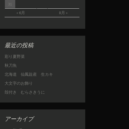
31
« 6月
8月 »
最近の投稿
彩り夏野菜
秋刀魚
北海道 仙鳳趾産 生カキ
大文字のお飾り
殻付き むらさきうに
アーカイブ