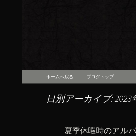
京都・先斗町の京町家で美
知らせや、お料理について
京都・先
（ろびん
コンテンツへ移動
ホームへ戻る
ブログトップ
日別アーカイブ: 2023
夏季休暇時のアル