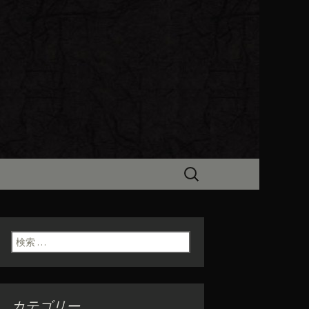
ビン（ろびん）」がお店からのお
食「魯ビン
検
索:
検索:
カテゴリー