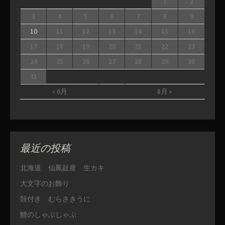
1
2
3
4
5
6
7
8
9
10
11
12
13
14
15
16
17
18
19
20
21
22
23
24
25
26
27
28
29
30
31
« 6月
8月 »
最近の投稿
北海道 仙鳳趾産 生カキ
大文字のお飾り
殻付き むらさきうに
鱧のしゃぶしゃぶ