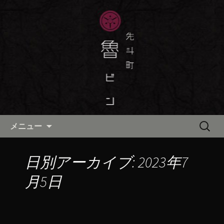
京都・先斗町の京町家で美味しい季節
の京料理・和食が自慢の「魯ビン（ろ
京都・先斗町の京料理・和食
びん）」がお店からのお知らせや、お
「魯ビン（ろびん）」の公式ブ
料理について最新情報をおとどけしま
ログ
す。
コンテンツへ移動
検
メニュー
索:
日別アーカイブ: 2023年7
月5日