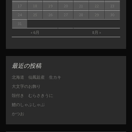
17
18
19
20
21
22
23
24
25
26
27
28
29
30
31
« 6月
8月 »
最近の投稿
北海道 仙鳳趾産 生カキ
大文字のお飾り
殻付き むらさきうに
鱧のしゃぶしゃぶ
かつお