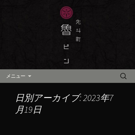
京都・先斗町の京町家で美味しい季節
の京料理・和食が自慢の「魯ビン（ろ
京都・先斗町の京料理・和食
びん）」がお店からのお知らせや、お
「魯ビン（ろびん）」の公式ブ
料理について最新情報をおとどけしま
ログ
す。
コンテンツへ移動
検
メニュー
索:
日別アーカイブ: 2023年7
月19日