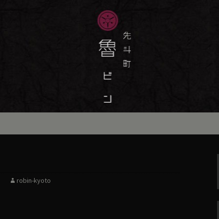
味しい季節の京料理・和食が自慢の「魯
最新情報をおとどけします。
斗町の京料理・和
）」の公式ブログ
robin-kyoto