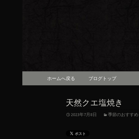
京都・先斗町の京町家で美
知らせや、お料理について
京都・先
（ろびん
コンテンツへ移動
ホームへ戻る
ブログトップ
天然クエ塩焼き
2023年7月8日
季節のおすすめ