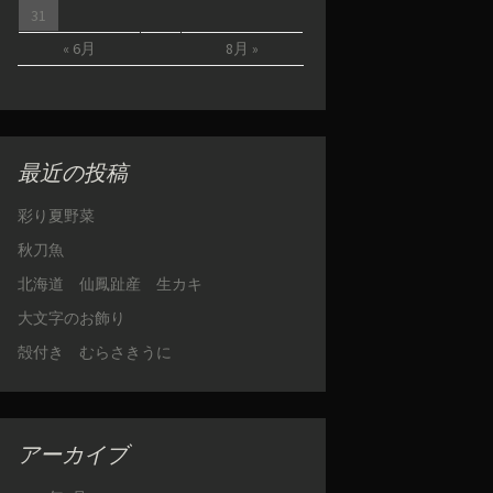
31
« 6月
8月 »
最近の投稿
彩り夏野菜
秋刀魚
北海道 仙鳳趾産 生カキ
大文字のお飾り
殻付き むらさきうに
アーカイブ