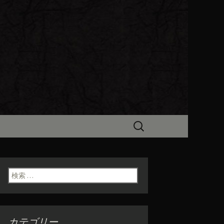
ビン（ろびん）」がお店からのお
食「魯ビン
検
索:
検索:
カテゴリー