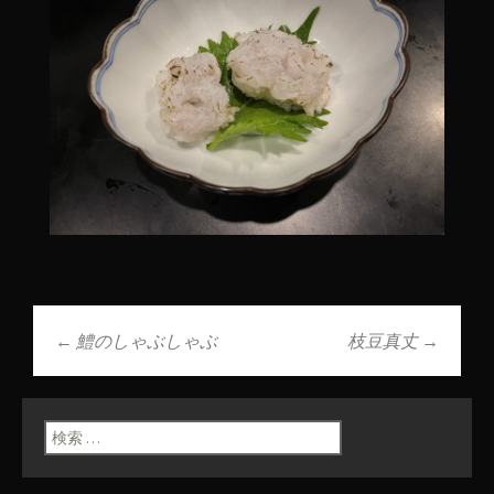
←
鱧のしゃぶしゃぶ
枝豆真丈
→
投稿ナビゲーショ
ン
検索: