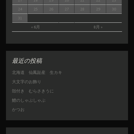
24
25
26
27
28
29
30
31
« 6月
8月 »
最近の投稿
北海道 仙鳳趾産 生カキ
大文字のお飾り
殻付き むらさきうに
鱧のしゃぶしゃぶ
かつお