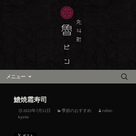
京都・先斗町の京町家で美味しい季節
の京料理・和食が自慢の「魯ビン（ろ
京都・先斗町の京料理・和食
びん）」がお店からのお知らせや、お
「魯ビン（ろびん）」の公式ブ
料理について最新情報をおとどけしま
ログ
す。
コンテンツへ移動
検
メニュー
索:
鱧焼霜寿司
2023年7月11日
季節のおすすめ
robin-
kyoto