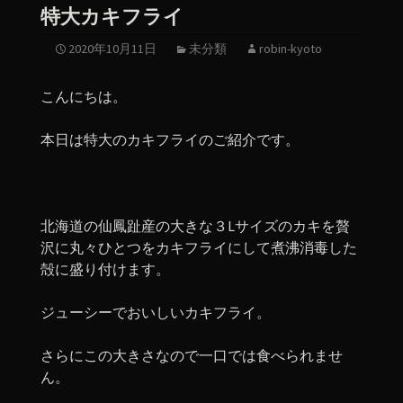
特大カキフライ
2020年10月11日
未分類
robin-kyoto
こんにちは。
本日は特大のカキフライのご紹介です。
北海道の仙鳳趾産の大きな３Lサイズのカキを贅
沢に丸々ひとつをカキフライにして煮沸消毒した
殻に盛り付けます。
ジューシーでおいしいカキフライ。
さらにこの大きさなので一口では食べられませ
ん。