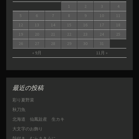
1
2
3
4
5
6
7
8
9
10
11
12
13
14
15
16
17
18
19
20
21
22
23
24
25
26
27
28
29
30
31
« 9月
11月 »
最近の投稿
彩り夏野菜
秋刀魚
北海道 仙鳳趾産 生カキ
大文字のお飾り
殻付き むらさきうに