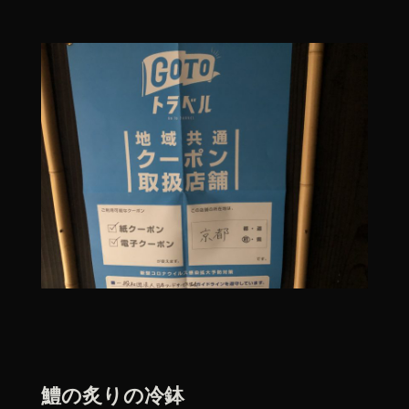
鱧の炙りの冷鉢