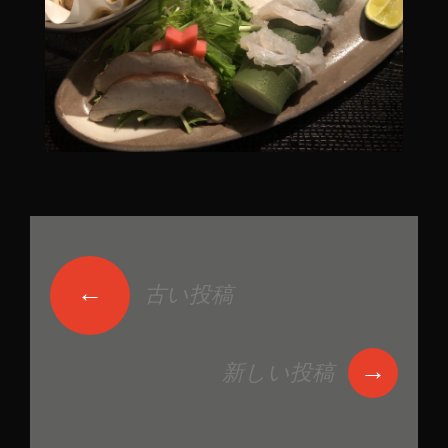
←
古い投稿
投稿ナビゲーショ
ン
→
新しい投稿