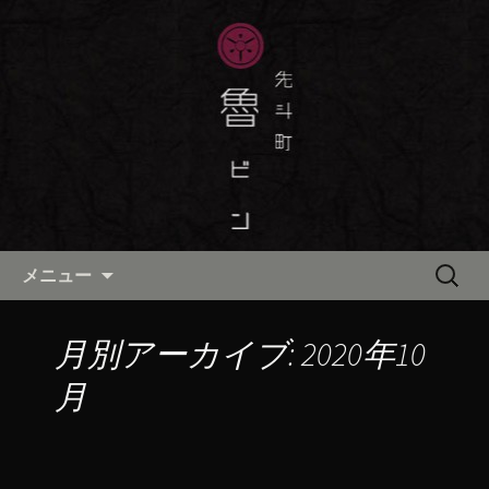
京都・先斗町の京町家で美味しい季節
の京料理・和食が自慢の「魯ビン（ろ
京都・先斗町の京料理・和食
びん）」がお店からのお知らせや、お
「魯ビン（ろびん）」の公式ブ
料理について最新情報をおとどけしま
ログ
す。
コンテンツへ移動
検
メニュー
索:
月別アーカイブ: 2020年10
月