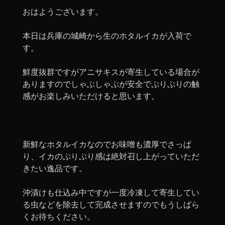
おはようございます。
本日は兵庫の城崎から生のホタルイカが入荷で
す。
鮮度抜群ですがアニサキスが寄生している場合が
ありますのでしゃぶしゃぶが安全でぷりぷりの触
感がお楽しみいただけると思います。
新鮮なホタルイカなのでお味噌も濃厚でさっぱ
り、イカのぷりぷり感は絶対召し上がっていただ
きたい逸品です。
沖漬けも仕込み中ですが一度冷凍して寄生してい
る虫などを除去して完成させますのでもうしばら
くお待ちください。