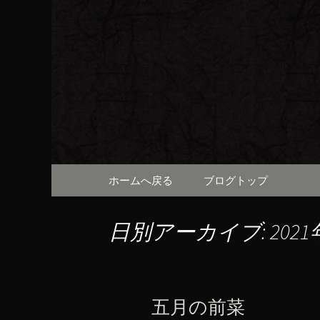
京都・先斗町の京町家で美
知らせや、お料理について
京都・先
（ろびん
コンテンツへ移動
ホームへ戻る
ブログトップ
日別アーカイブ: 2021
五月の前菜