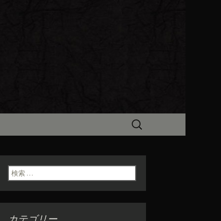
ビン（ろびん）」がお店からのお
食「魯ビン
検
索:
検索:
カテゴリー