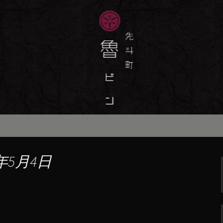
味しい季節の京料理・和食が自慢の「魯
最新情報をおとどけします。
斗町の京料理・和
）」の公式ブログ
年5月4日