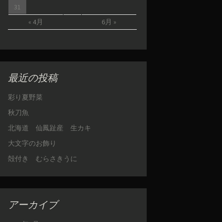
31
« 4月
6月 »
最近の投稿
彩り夏野菜
秋刀魚
北海道 仙鳳趾産 生カキ
大文字のお飾り
殻付き むらさきうに
アーカイブ