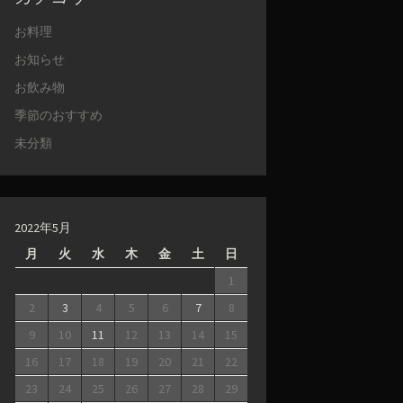
お料理
お知らせ
お飲み物
季節のおすすめ
未分類
2022年5月
月
火
水
木
金
土
日
1
2
3
4
5
6
7
8
9
10
11
12
13
14
15
16
17
18
19
20
21
22
23
24
25
26
27
28
29