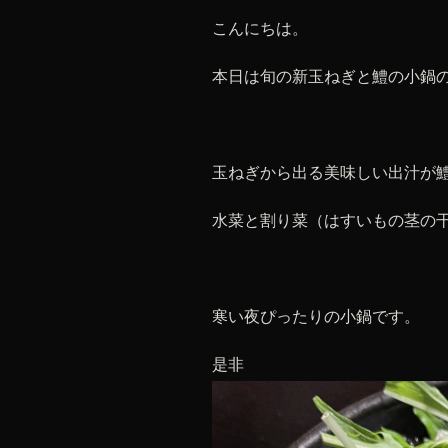
こんにちは。
本日は旬の新玉ねぎと鱧の小鍋
玉ねぎから出る美味しい出汁が
水菜と割り菜（はすいもの茎の
寒い夜ぴったりの小鍋です。
是非