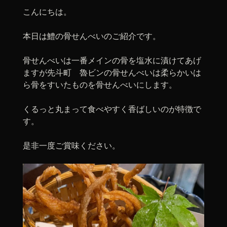
こんにちは。
本日は鱧の骨せんべいのご紹介です。
骨せんべいは一番メインの骨を塩水に漬けてあげ
ますが先斗町 魯ビンの骨せんべいは柔らかいは
ら骨をすいたものを骨せんべいにします。
くるっと丸まって食べやすく香ばしいのが特徴で
す。
是非一度ご賞味ください。