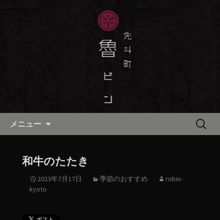
京都・先斗町の京町家で美味しい季節
の京料理・和食が自慢の「魯ビン（ろ
京都・先斗町の京料理・和食
びん）」がお店からのお知らせや、お
「魯ビン（ろびん）」の公式ブ
料理について最新情報をおとどけしま
ログ
す。
コンテンツへ移動
検
メニュー
索:
和牛のたたき
2023年7月17日
季節のおすすめ
robin-
kyoto