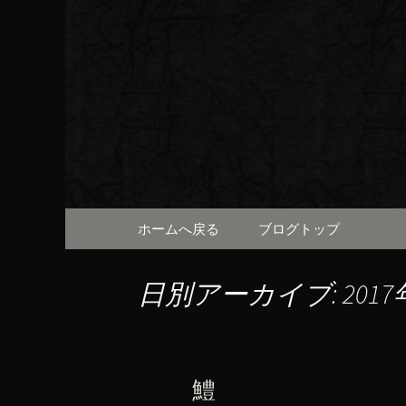
京都・先斗町の京町家で美
知らせや、お料理について
京都・先
（ろびん
コンテンツへ移動
ホームへ戻る
ブログトップ
日別アーカイブ: 2017
鱧