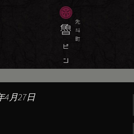
味しい季節の京料理・和食が自慢の「魯
最新情報をおとどけします。
斗町の京料理・和
）」の公式ブログ
年4月27日