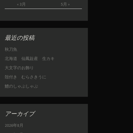
« 3月
5月 »
最近の投稿
秋刀魚
北海道 仙鳳趾産 生カキ
大文字のお飾り
殻付き むらさきうに
鱧のしゃぶしゃぶ
アーカイブ
2026年8月