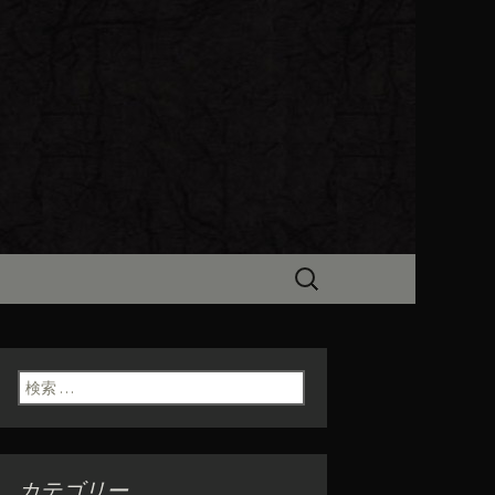
ビン（ろびん）」がお店からのお
食「魯ビン
検
索:
検索:
カテゴリー