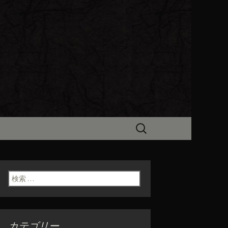
ビン（ろびん）」がお店からのお
食「魯ビン
検
索:
検索:
カテゴリー