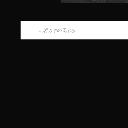
←
岩カキの天ぷら
投稿ナビゲーシ