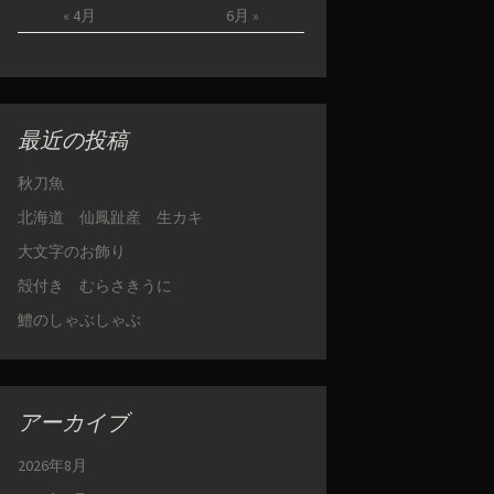
« 4月
6月 »
最近の投稿
秋刀魚
北海道 仙鳳趾産 生カキ
大文字のお飾り
殻付き むらさきうに
鱧のしゃぶしゃぶ
アーカイブ
2026年8月