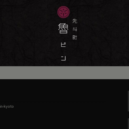
味しい季節の京料理・和食が自慢の「魯
最新情報をおとどけします。
斗町の京料理・和
）」の公式ブログ
in-kyoto