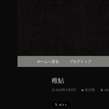
京都・先斗町の京町家で美
知らせや、お料理について
京都・先
（ろびん
コンテンツへ移動
ホームへ戻る
ブログトップ
稚鮎
2019年5月8日
未分類
rob