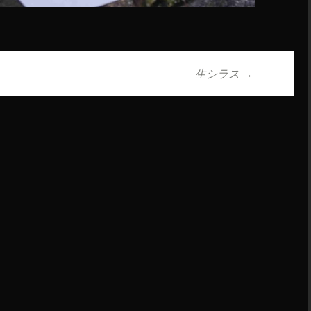
生シラス
→
ョン