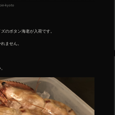
bin-kyoto
イズのボタン海老が入荷です。
かれません。
い。