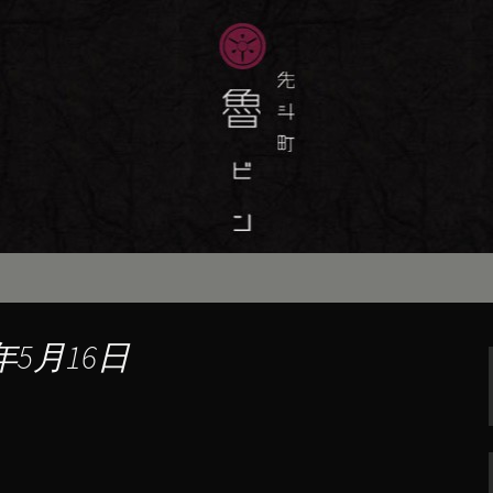
味しい季節の京料理・和食が自慢の「魯
最新情報をおとどけします。
斗町の京料理・和
）」の公式ブログ
年5月16日