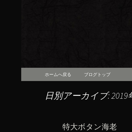
京都・先斗町の京町家で美
知らせや、お料理について
京都・先
（ろびん
コンテンツへ移動
ホームへ戻る
ブログトップ
日別アーカイブ: 2019
特大ボタン海老