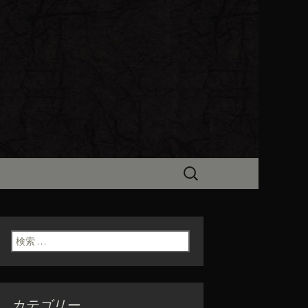
ビン（ろびん）」がお店からのお
食「魯ビン
検
索:
検索:
カテゴリー