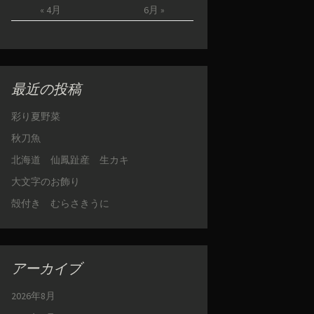
« 4月
6月 »
最近の投稿
彩り夏野菜
秋刀魚
北海道 仙鳳趾産 生カキ
大文字のお飾り
殻付き むらさきうに
アーカイブ
2026年8月