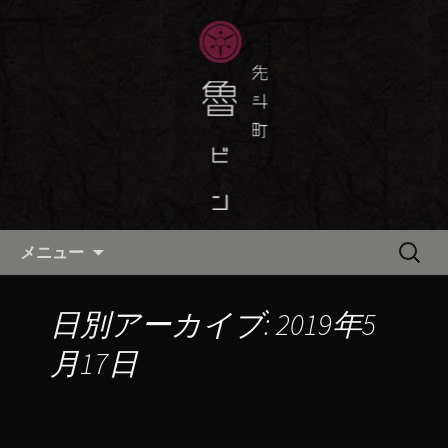
京都・先斗町の京町家で美味しい季節
の京料理・和食が自慢の「魯ビン（ろ
京都・先斗町の京料理・和食
びん）」がお店からのお知らせや、お
「魯ビン（ろびん）」の公式ブ
料理について最新情報をおとどけしま
ログ
す。
コンテンツへ移動
検
メニュー
索:
日別アーカイブ: 2019年5
月17日