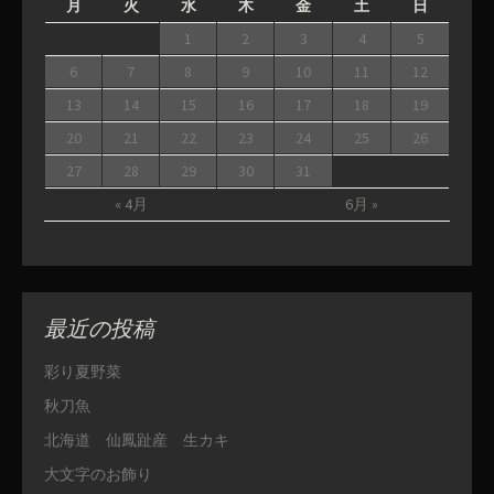
月
火
水
木
金
土
日
1
2
3
4
5
6
7
8
9
10
11
12
13
14
15
16
17
18
19
20
21
22
23
24
25
26
27
28
29
30
31
« 4月
6月 »
最近の投稿
彩り夏野菜
秋刀魚
北海道 仙鳳趾産 生カキ
大文字のお飾り