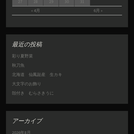
27
28
29
30
31
« 4月
6月 »
最近の投稿
彩り夏野菜
秋刀魚
北海道 仙鳳趾産 生カキ
大文字のお飾り
殻付き むらさきうに
アーカイブ
2026年8月