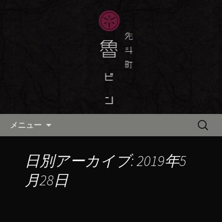
京都・先斗町の京町家で美味しい季節
の京料理・和食が自慢の「魯ビン（ろ
京都・先斗町の京料理・和食
びん）」がお店からのお知らせや、お
「魯ビン（ろびん）」の公式ブ
料理について最新情報をおとどけしま
ログ
す。
コンテンツへ移動
検
メニュー
索:
日別アーカイブ: 2019年5
月28日