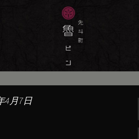
味しい季節の京料理・和食が自慢の「魯
最新情報をおとどけします。
斗町の京料理・和
）」の公式ブログ
年4月7日