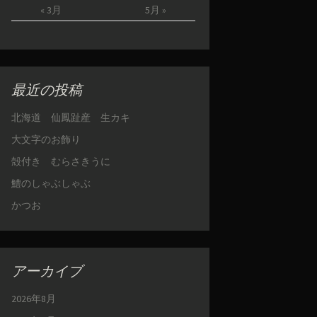
« 3月
5月 »
最近の投稿
北海道 仙鳳趾産 生カキ
大文字のお飾り
殻付き むらさきうに
鱧のしゃぶしゃぶ
かつお
アーカイブ
2026年8月