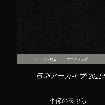
京都・先斗町の京町家で美
知らせや、お料理について
京都・先
（ろびん
コンテンツへ移動
ホームへ戻る
ブログトップ
日別アーカイブ: 2021
季節の天ぷら