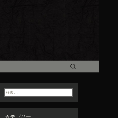
ビン（ろびん）」がお店からのお
食「魯ビン
検
索:
検索:
カテゴリー