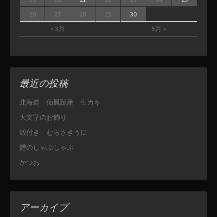
26
27
28
29
30
« 3月
5月 »
最近の投稿
北海道 仙鳳趾産 生カキ
大文字のお飾り
殻付き むらさきうに
鱧のしゃぶしゃぶ
かつお
アーカイブ