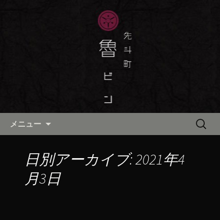
京都・先斗町の京町家で美味しい季節
の京料理・和食が自慢の「魯ビン（ろ
京都・先斗町の京料理・和食
びん）」がお店からのお知らせや、お
「魯ビン（ろびん）」の公式ブ
料理について最新情報をおとどけしま
ログ
す。
コンテンツへ移動
検
メニュー
索:
日別アーカイブ: 2021年4
月3日