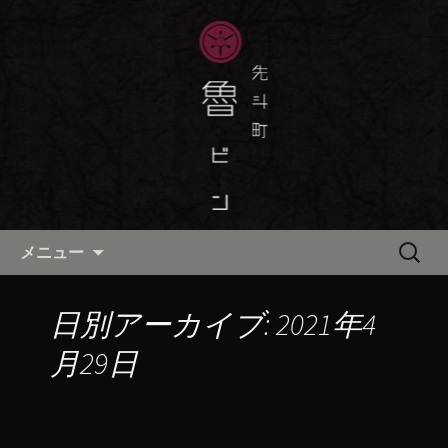
京都・先斗町の京町家で美味しい季節
の京料理・和食が自慢の「魯ビン（ろ
京都・先斗町の京料理・和食
びん）」がお店からのお知らせや、お
「魯ビン（ろびん）」の公式ブ
料理について最新情報をおとどけしま
ログ
す。
コンテンツへ移動
検
メニュー
索:
日別アーカイブ: 2021年4
月29日