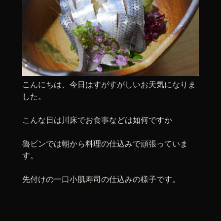
こんにちは、今日はすがすがしいお天気になりま
した。
こんな日は川床でお食事などは如何ですか
魯ビンでは朝から料理の仕込みで頑張っていま
す。
先付けの一口小肌寿司の仕込みの様子です。