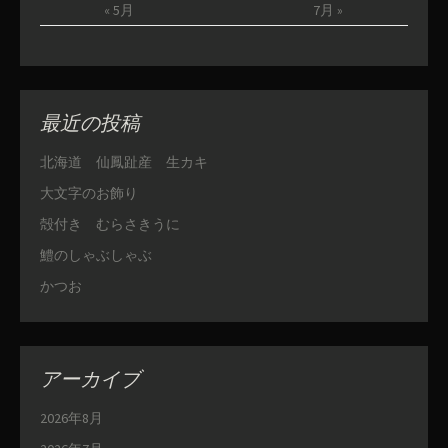
« 5月
7月 »
最近の投稿
北海道 仙鳳趾産 生カキ
大文字のお飾り
殻付き むらさきうに
鱧のしゃぶしゃぶ
かつお
アーカイブ
2026年8月