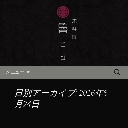
京都・先斗町の京町家で美味しい季節
の京料理・和食が自慢の「魯ビン（ろ
京都・先斗町の京料理・和食
びん）」がお店からのお知らせや、お
「魯ビン（ろびん）」の公式ブ
料理について最新情報をおとどけしま
ログ
す。
コンテンツへ移動
検
メニュー
索:
日別アーカイブ: 2016年6
月24日