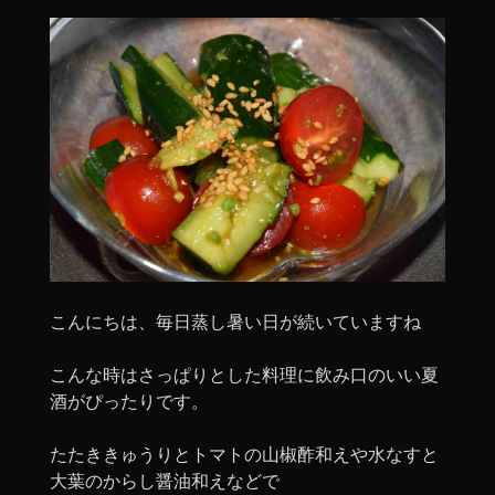
こんにちは、毎日蒸し暑い日が続いていますね
こんな時はさっぱりとした料理に飲み口のいい夏
酒がぴったりです。
たたききゅうりとトマトの山椒酢和えや水なすと
大葉のからし醤油和えなどで